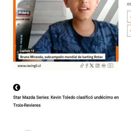
c
p
s
M
es
Star Mazda Series: Kevin Toledo clasificó undécimo en
Trois-Revieres