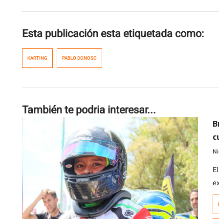
Esta publicación esta etiquetada como:
KARTING
PABLO DONOSO
También te podria interesar...
B
c
e
Ni
E
e
e