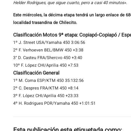
Helder Rodrigues, que sigue cuarto, pero a casi 40 minutos»
.
Este miércoles, la décima etapa tendrá un largo enlace de 686
localidad trasandina de Chilecito.
Clasificación Motos 9ª etapa: Copiapó-Copiapó / Espe
1º J. Street USA/Yamaha 450 3:06:56
2º F. Verhoeven BEL/BMW 450 +3:38
3° D. Casteu FRA/Shercvo 450 +3:40
10º F. López CHI/Aprilia 450 +7:53
Clasificación General
1º M. Coma ESP/KTM 450 35:132:56
2º C. Despres FRA/KTM 450 +8:14
3º F. López CHI/Aprilia 450 +23:33
4º H. Rodrigues POR/Yamaha 450 +1:01:51
Esta publicación esta etiquetada como: