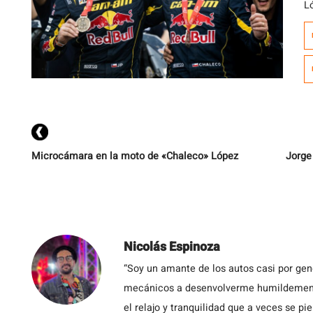
L
a
J
e
Ra
lu
Microcámara en la moto de «Chaleco» López
Jorge
Nicolás Espinoza
“Soy un amante de los autos casi por ge
mecánicos a desenvolverme humildemente 
el relajo y tranquilidad que a veces se pie