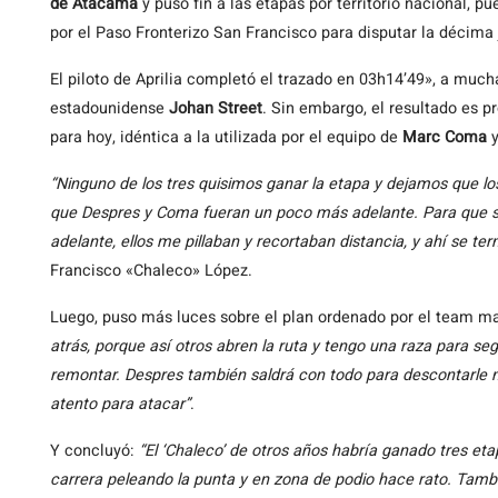
de Atacama
y puso fin a las etapas por territorio nacional, 
por el Paso Fronterizo San Francisco para disputar la décima 
El piloto de Aprilia completó el trazado en 03h14’49», a mucha
estadounidense
Johan Street
. Sin embargo, el resultado es p
para hoy, idéntica a la utilizada por el equipo de
Marc Coma
“Ninguno de los tres quisimos ganar la etapa y dejamos que lo
que Despres y Coma fueran un poco más adelante. Para que se
adelante, ellos me pillaban y recortaban distancia, y ahí se te
Francisco «Chaleco» López.
Luego, puso más luces sobre el plan ordenado por el team m
atrás, porque así otros abren la ruta y tengo una raza para 
remontar. Despres también saldrá con todo para descontarle 
atento para atacar”
.
Y concluyó:
“El ‘Chaleco’ de otros años habría ganado tres et
carrera peleando la punta y en zona de podio hace rato. Tambi