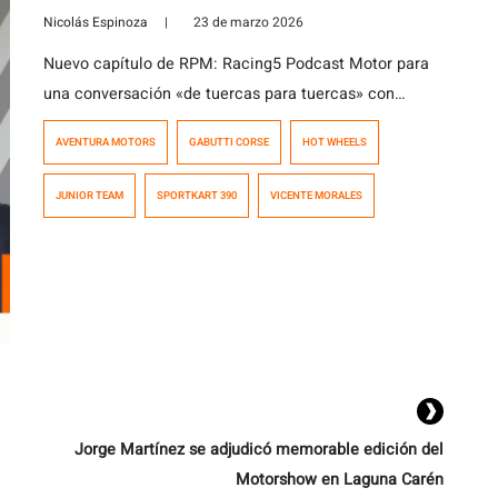
Nicolás Espinoza
|
23 de marzo 2026
Nuevo capítulo de RPM: Racing5 Podcast Motor para
una conversación «de tuercas para tuercas» con
Vicente Morales, ex piloto de karting y actual team
AVENTURA MOTORS
GABUTTI CORSE
HOT WHEELS
manager del Junior Team, equipo de karting cuya
misión es apoyar a los jóvenes talentos del karting
JUNIOR TEAM
SPORTKART 390
VICENTE MORALES
chileno. Sobre sus orígenes en el automovilismo, su
paso por la Formula Renault argentina […]
Jorge Martínez se adjudicó memorable edición del
Motorshow en Laguna Carén