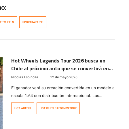
mo:
OT WHEELS
SPORTKART 390
Hot Wheels Legends Tour 2026 busca en
Chile al próximo auto que se convertirá en
leyenda
Nicolás Espinoza
|
12 de mayo 2026
El ganador verá su creación convertida en un modelo a
escala 1:64 con distribución internacional. Las
inscripciones estarán abiertas hasta el 14 de junio.
HOT WHEELS
HOT WHEELS LEGENDS TOUR
Los autos inscritos serán evaluados bajo tres criterios
clave: autenticidad, creatividad y espíritu de garaje.