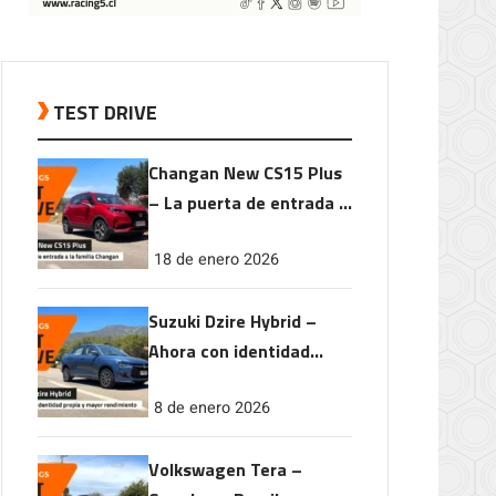
TEST DRIVE
Changan New CS15 Plus
– La puerta de entrada a
la familia Changan
18 de enero 2026
Suzuki Dzire Hybrid –
Ahora con identidad
propia y mayor
8 de enero 2026
rendimiento
Volkswagen Tera –