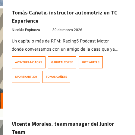
Tomás Cañete, instructor automotriz en TC
Experience
Nicolás Espinoza
|
30 de marzo 2026
Un capítulo más de RPM: Racing5 Podcast Motor
donde conversamos con un amigo de la casa que ya
pasó por nuestra habitual conversación «de tuercas
AVENTURA MOTORS
GABUTTI CORSE
HOT WHEELS
para tuercas» en los inicios de nuestro podcast. Se
trata de Tomás Cañete, navegante de rally quien
SPORTKART 390
TOMAS CAÑETE
cuando no está en la butaca derecha de un auto de
carreras se […]
Vicente Morales, team manager del Junior
Team