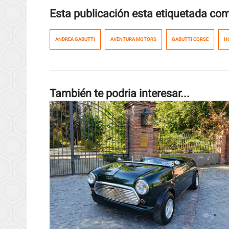
Esta publicación esta etiquetada co
ANDREA GABUTTI
AVENTURA MOTORS
GABUTTI CORSE
H
También te podria interesar...