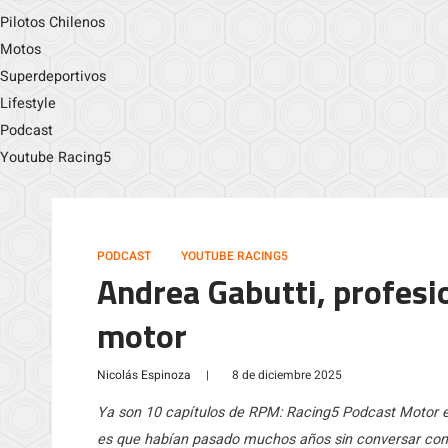
Pilotos Chilenos
Motos
Superdeportivos
Lifestyle
Podcast
Youtube Racing5
PODCAST
YOUTUBE RACING5
Andrea Gabutti, profesi
motor
Nicolás Espinoza
|
8 de diciembre 2025
Ya son 10 capítulos de RPM: Racing5 Podcast Motor est
es que habían pasado muchos años sin conversar con A