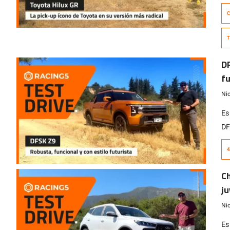
el
C
ex
tu
T
au
ca
DF
fu
Ni
Es
DF
pa
4
es
di
Ch
ma
ju
Ni
Es