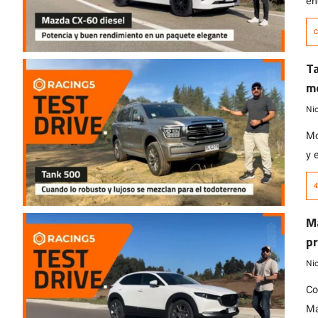
en
pa
C
qu
co
Ta
Ma
me
Ni
Mo
y 
de
4
au
co
Ma
luj
pr
Ni
Co
Ma