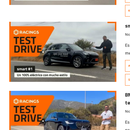
42
es
sm
Ni
Es
me
Es
#
or
Me
10
B
te
Ni
Es