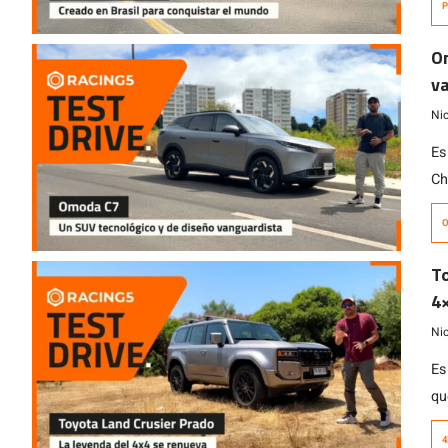
P
di
tr
Om
tr
v
Ni
Es
Ch
va
O
ha
tu
To
au
4
ca
Ni
Es
qu
y 
4