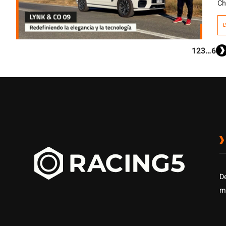
Ch
Ge
L
el
co
1
2
3
…
6
ba
D
m