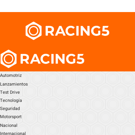
Automotriz
Lanzamientos
Test Drive
Tecnología
Seguridad
Motorsport
Nacional
Internacional