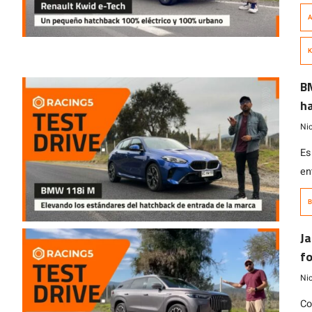
di
A
Kw
en
K
qu
ce
BM
ha
Ni
Es
en
it
má
ma
Ja
am
f
de
Ni
Co