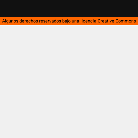
Algunos derechos reservados bajo una licencia
Creative Commons