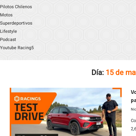
Pilotos Chilenos
Motos
Superdeportivos
Lifestyle
Podcast
Youtube Racing5
Día:
15 de ma
Vo
pa
Ni
Co
2,