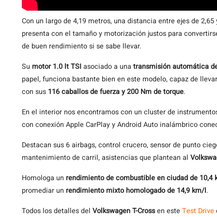
Con un largo de 4,19 metros, una distancia entre ejes de 2,65
presenta con el tamaño y motorización justos para convertirs
de buen rendimiento si se sabe llevar.
Su
motor 1.0 lt TSI
asociado a una
transmisión automática d
papel, funciona bastante bien en este modelo, capaz de lleva
con sus
116 caballos de fuerza y 200 Nm de torque
.
En el interior nos encontramos con un cluster de instrumentos
con conexión Apple CarPlay y Android Auto inalámbrico conec
Destacan sus 6 airbags, control crucero, sensor de punto ciego
mantenimiento de carril, asistencias que plantean al
Volkswa
Homologa un
rendimiento de combustible en ciudad de 10,4 k
promediar un
rendimiento mixto homologado de 14,9 km/l
.
Todos los detalles del
Volkswagen T-Cross
en este
Test Drive