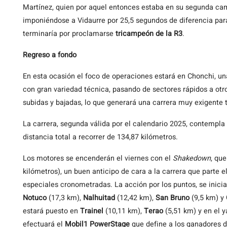
Martínez, quien por aquel entonces estaba en su segunda c
imponiéndose a Vidaurre por 25,5 segundos de diferencia para
terminaría por proclamarse
tricampeón de la R3
.
Regreso a fondo
En esta ocasión el foco de operaciones estará en Chonchi, un
con gran variedad técnica, pasando de sectores rápidos a otr
subidas y bajadas, lo que generará una carrera muy exigente 
La carrera, segunda válida por el calendario 2025, contempla
distancia total a recorrer de 134,87 kilómetros.
Los motores se encenderán el viernes con el
Shakedown
, qu
kilómetros), un buen anticipo de cara a la carrera que parte
especiales cronometradas. La acción por los puntos, se inici
Notuco
(17,3 km),
Nalhuitad
(12,42 km),
San Bruno
(9,5 km) y
estará puesto en
Trainel
(10,11 km),
Terao
(5,51 km) y en el 
efectuará el
Mobil1 PowerStage
que define a los ganadores d