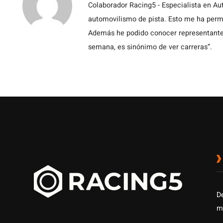
Colaborador Racing5 - Especialista en Au
automovilismo de pista. Esto me ha permit
Además he podido conocer representantes
semana, es sinónimo de ver carreras”.
D
m