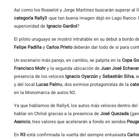
Así como los Rosselot y Jorge Martínez buscarán superar al lí
categoría Rally3
-que tan buena imagen dejó en Lago Ranco- la
superioridad de
Ignacio Gardiol
?
El piloto uruguayo se mostró intratable en su debut a bordo d
Felipe Padilla
y
Carlos Prieto
deberán dar todo de si para contr
Un escenario más parejo, en cambio, se palpita en la
Copa Go
Francisco Mohr
y la segunda ubicación de
Juan José Echavar
presencia de los veloces
Ignacio Oyarzún
y
Sebastián Silva
, 
y del local
Lucas Palm
a, dos eximios protagonistas de la
cate
en la Monomarca de autos N2.
Ya que hablamos de Rally4, los autos más veloces dentro de
hablar en Chiloé gracias a la presencia de
José Quezada
(gan
Asencio
, tres valores que acelerarán a fondo en sendos
Peuge
En
R3
está confirmada la vuelta del siempre entusiasta
Carlo