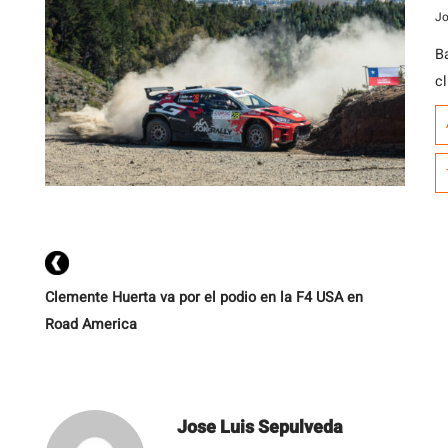
Jo
B
cl
A
2
R
cl
ac
Clemente Huerta va por el podio en la F4 USA en
Road America
Jose Luis Sepulveda