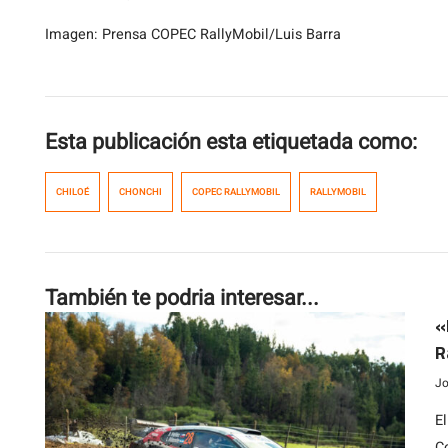
Imagen: Prensa COPEC RallyMobil/Luis Barra
Esta publicación esta etiquetada como:
CHILOÉ
CHONCHI
COPEC RALLYMOBIL
RALLYMOBIL
También te podria interesar...
«
R
Jo
E
C