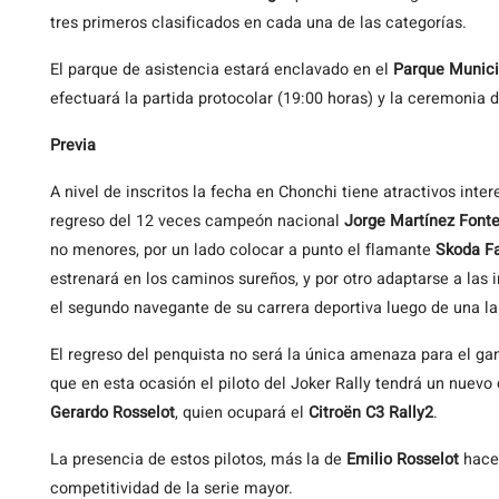
tres primeros clasificados en cada una de las categorías.
El parque de asistencia estará enclavado en el
Parque Munici
efectuará la partida protocolar (19:00 horas) y la ceremonia 
Previa
A nivel de inscritos la fecha en Chonchi tiene atractivos inte
regreso del 12 veces campeón nacional
Jorge Martínez Font
no menores, por un lado colocar a punto el flamante
Skoda F
estrenará en los caminos sureños, y por otro adaptarse a las
el segundo navegante de su carrera deportiva luego de una lar
El regreso del penquista no será la única amenaza para el g
que en esta ocasión el piloto del Joker Rally tendrá un nuevo 
Gerardo Rosselot
, quien ocupará el
Citroën C3 Rally2
.
La presencia de estos pilotos, más la de
Emilio Rosselot
hacen
competitividad de la serie mayor.