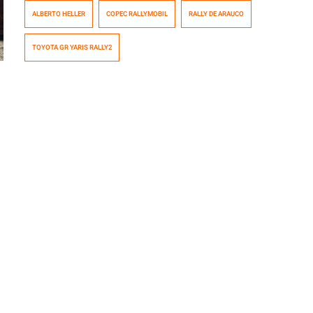
Arauco, tercera fecha válida del Copec RallyMobil 2026,
ALBERTO HELLER
COPEC RALLYMOBIL
RALLY DE ARAUCO
que terminó con Alberto Heller del equipo Joker Rally
adjudicándose la primera posición de la clasificación
TOYOTA GR YARIS RALLY2
general. El piloto angelino lideró las acciones de
principio a fin para de este […]