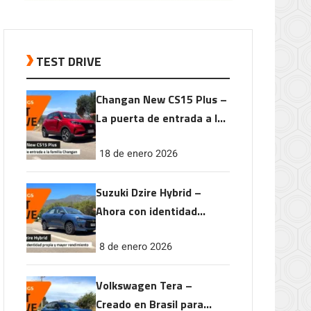
TEST DRIVE
Changan New CS15 Plus –
La puerta de entrada a la
familia Changan
18 de enero 2026
Suzuki Dzire Hybrid –
Ahora con identidad
propia y mayor
8 de enero 2026
rendimiento
Volkswagen Tera –
Creado en Brasil para