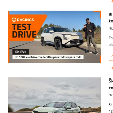
J
la
Ki
to
Ni
Es
el
un
A
ex
di
I
im
ba
Šk
co
Ni
Šk
13