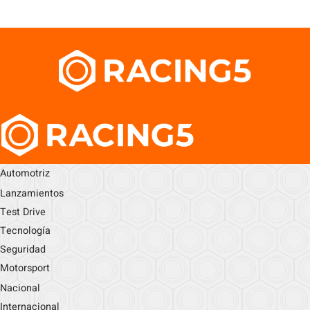
Automotriz
Lanzamientos
Test Drive
Tecnología
Seguridad
Motorsport
Nacional
Internacional