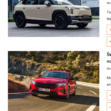
Ni
Te
Na
pe
A
ba
41
el
Šk
no
El
Ni
Mo
em
re
A
pr
O