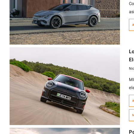
Co
as
EV
A
la
Lo
El
pa
Ni
MI
el
su
A
Wo
El
M
tr
al
Po