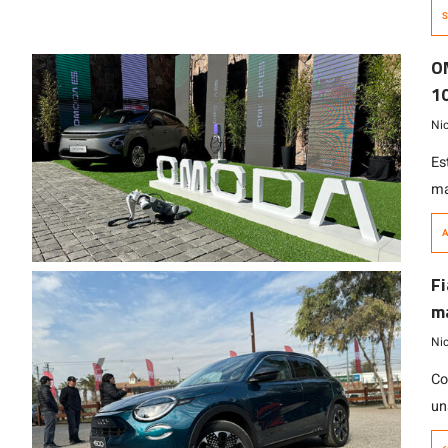
3,
S
ex
O
10
Ni
Es
ma
of
A
Fi
ma
Ni
Co
un
se