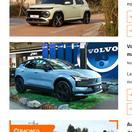
eq
a 
A
E
Vo
má
Ni
La
mo
pa
A
di
E
Au