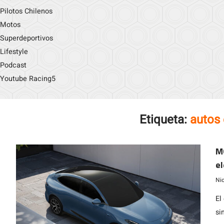
Pilotos Chilenos
Motos
Superdeportivos
Lifestyle
Podcast
Youtube Racing5
Etiqueta:
autos 
MG
el
E
Ni
El
si