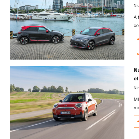
Ni
A 
co
co
A
de
la
S
N
el
Ni
MI
mo
a 
A
de
mo