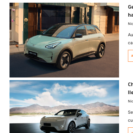
ve
Ge
re
ha
ré
Ni
Au
ca
70
A
se
fu
C
l
Ni
Se
cu
qu