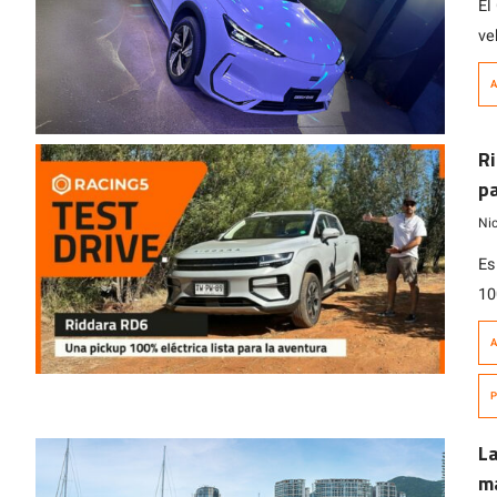
El
ve
la
A
so
In
Ri
en
pa
ex
Ni
Es
10
tr
A
ma
Au
P
nu
La
m