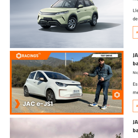
Ll
de
mú
A
pu
JA
ba
Ni
Es
me
vu
A
au
au
JA
to
b
me