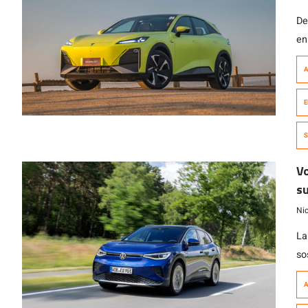
De
en
ll
A
el
E
S
V
su
Ni
La
so
10
A