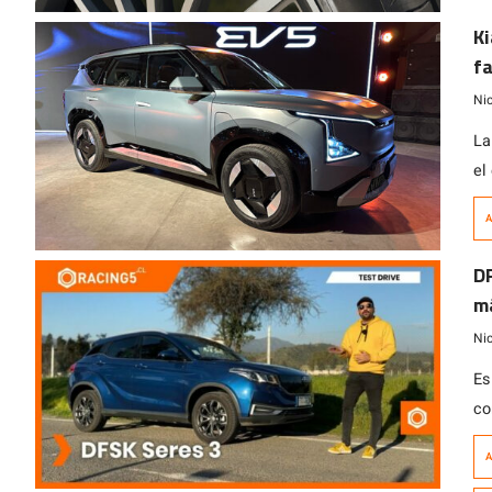
Ki
fa
Ni
La
el
a 
A
lo
DF
má
Ni
Es
co
me
A
eq