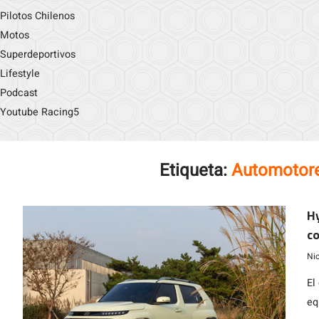
Pilotos Chilenos
Motos
Superdeportivos
Lifestyle
Podcast
Youtube Racing5
Etiqueta:
Automotore
Hy
co
Ni
El
eq