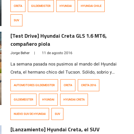
sólo en la versión más equipada. Esta segunda
CRETA
GILDEMEISTER
HYUNDAI
HYUNDAI CHILE
generación del modelo juega con un diseño más jovial y
se nutre un poco más en seguridad y conectividad.
SUV
Llegará en cuatro versiones con precios que parten
sobre los 12 millones […]
[Test Drive] Hyundai Creta GLS 1.6 MT6,
compañero piola
Jorge Beher
|
11 de agosto 2016
La semana pasada nos pusimos al mando del Hyundai
Creta, el hermano chico del Tucson. Sólido, sobrio y
práctico, nos dejó conocerlo a fondo por algunos días.
AUTOMOTORES GILDEMEISTER
CRETA
CRETA 2016
GILDEMEISTER
HYUNDAI
HYUNDAI CRETA
NUEVO SUV DE HYUNDAI
SUV
[Lanzamiento] Hyundai Creta, el SUV