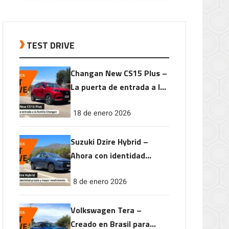
TEST DRIVE
Changan New CS15 Plus –
La puerta de entrada a la
familia Changan
18 de enero 2026
Suzuki Dzire Hybrid –
Ahora con identidad
propia y mayor
8 de enero 2026
rendimiento
Volkswagen Tera –
Creado en Brasil para