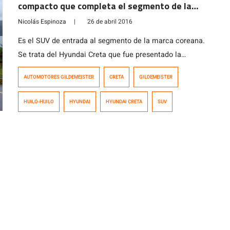
compacto que completa el segmento de la
marca
Nicolás Espinoza
|
26 de abril 2016
Es el SUV de entrada al segmento de la marca coreana.
Se trata del Hyundai Creta que fue presentado la
semana pasada en el Sur de Chile ante la prensa
AUTOMOTORES GILDEMEISTER
CRETA
GILDEMEISTER
especializada y que se proyecta como un producto
sumamente fuerte y competitivo que completa su línea
HUILO-HUILO
HYUNDAI
HYUNDAI CRETA
SUV
de modelos de este tipo. Huilo Huilo fue el […]