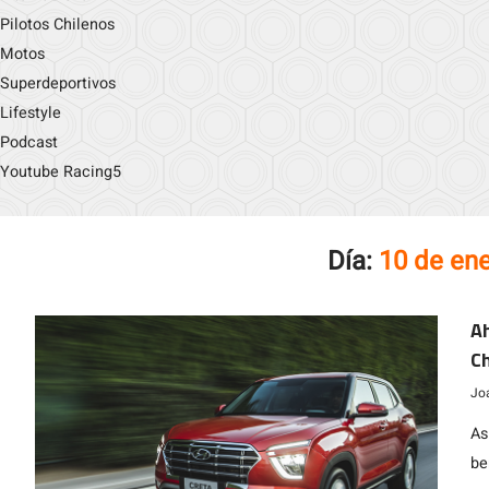
Pilotos Chilenos
Motos
Superdeportivos
Lifestyle
Podcast
Youtube Racing5
Día:
10 de en
Ah
Ch
Jo
As
be