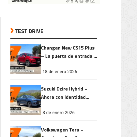
TEST DRIVE
Changan New CS15 Plus
– La puerta de entrada a
la familia Changan
18 de enero 2026
Suzuki Dzire Hybrid –
Ahora con identidad
propia y mayor
8 de enero 2026
rendimiento
Volkswagen Tera –