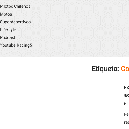
Pilotos Chilenos
Motos
Superdeportivos
Lifestyle
Podcast
Youtube Racing5
Etiqueta:
Co
Fe
ac
C
Ni
Fe
re