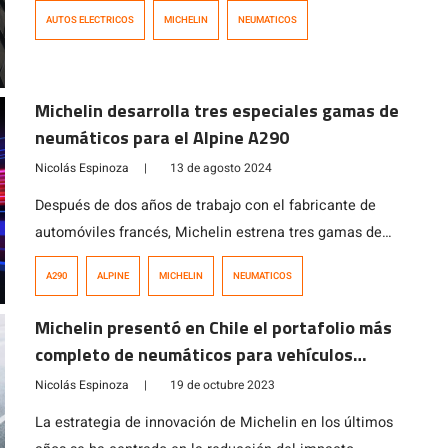
movilidad pasan a jugar importantes roles en la
AUTOS ELECTRICOS
MICHELIN
NEUMATICOS
autonomía y desempeño. Los neumáticos se convierten
en un actor principal en esta nueva era.
Michelin desarrolla tres especiales gamas de
neumáticos para el Alpine A290
Nicolás Espinoza
|
13 de agosto 2024
Después de dos años de trabajo con el fabricante de
automóviles francés, Michelin estrena tres gamas de
neumáticos específicos para lograr el desempeño
A290
ALPINE
MICHELIN
NEUMATICOS
perfecto del eléctrico deportivo.
Michelin presentó en Chile el portafolio más
completo de neumáticos para vehículos
eléctricos
Nicolás Espinoza
|
19 de octubre 2023
La estrategia de innovación de Michelin en los últimos