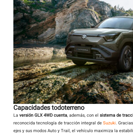
Capacidades todoterreno
La
versión GLX 4WD cuenta
, además, con el
sistema de tracc
reconocida tecnología de tracción integral de
Suzuki
. Gracias
ejes y sus modos Auto y Trail, el vehículo maximiza la estabili