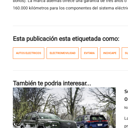
bonos). La marca además ofrece una garantía de tres años o 
160.000 kilómetros para los componentes del sistema eléctri
Esta publicación esta etiquetada como:
AUTOS ELECTRICOS
ELECTROMOVILIDAD
EVITARA
INCHCAPE
S
También te podria interesar...
S
O
m
Ni
L
p