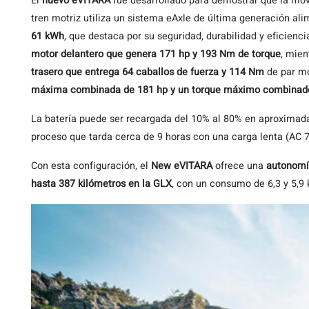
El
nuevo eVITARA
fue desarrollado para demostrar que la mov
tren motriz utiliza un sistema eAxle de última generación al
61 kWh
, que destaca por su seguridad, durabilidad y eficienci
motor delantero que genera 171 hp y 193 Nm de torque
, mien
trasero que entrega 64 caballos de fuerza y 114 Nm
de par mo
máxima combinada de 181 hp y un torque máximo combinad
La batería puede ser recargada del 10% al 80% en aproximad
proceso que tarda cerca de 9 horas con una carga lenta (AC 
Con esta configuración, el
New eVITARA
ofrece una
autonomía
hasta 387 kilómetros en la GLX
, con un consumo de 6,3 y 5,9