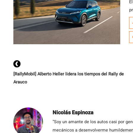
E
p
c
Hí
E
a
s
[RallyMobil] Alberto Heller lidera los tiempos del Rally de
Arauco
Nicolás Espinoza
“Soy un amante de los autos casi por ge
mecánicos a desenvolverme humildemente 