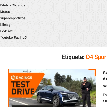
Pilotos Chilenos
Motos
Superdeportivos
Lifestyle
Podcast
Youtube Racing5
Etiqueta:
Q4 Spor
Au
d
Ni
Es
ME