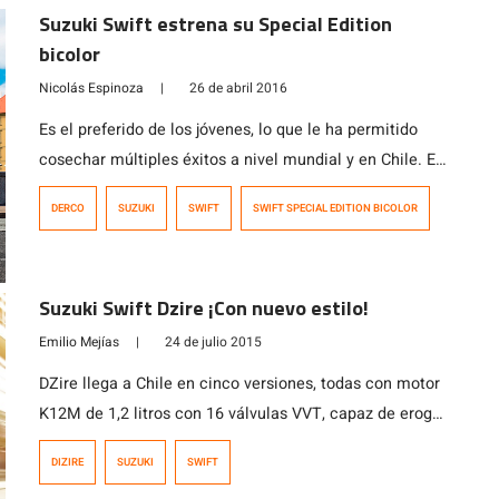
Suzuki Swift estrena su Special Edition
bicolor
Nicolás Espinoza
|
26 de abril 2016
Es el preferido de los jóvenes, lo que le ha permitido
cosechar múltiples éxitos a nivel mundial y en Chile. Es
el Swift de Suzuki, el reconocido modelo nuevamente
DERCO
SUZUKI
SWIFT
SWIFT SPECIAL EDITION BICOLOR
que se renueva y trae al mercado nacional al Suzuki
Swift Special Edition bicolor. Esta nueva versión, llega
con tres atractivas combinaciones de colores: Plata con
Suzuki Swift Dzire ¡Con nuevo estilo!
[…]
Emilio Mejías
|
24 de julio 2015
DZire llega a Chile en cinco versiones, todas con motor
K12M de 1,2 litros con 16 válvulas VVT, capaz de erogar
83 hp a 6.000 rpm. Su motorización está asociada a una
DIZIRE
SUZUKI
SWIFT
caja mecánica de 5 marchas y tracción delantera 4×2.