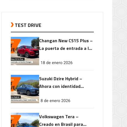
TEST DRIVE
Changan New CS15 Plus –
La puerta de entrada a la
familia Changan
18 de enero 2026
Suzuki Dzire Hybrid –
Ahora con identidad
propia y mayor
8 de enero 2026
rendimiento
Volkswagen Tera –
Creado en Brasil para