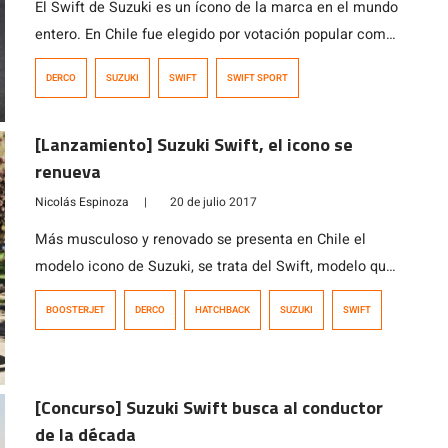
El Swift de Suzuki es un ícono de la marca en el mundo
entero. En Chile fue elegido por votación popular como
el “Auto de la Década”, premio entregado por la prensa
DERCO
SUZUKI
SWIFT
SWIFT SPORT
del motor en 2017. Su nueva generación ha sido todo un
éxito y hoy se suma su modelo más deportivo y
[Lanzamiento] Suzuki Swift, el icono se
esperado: el […]
renueva
Nicolás Espinoza
|
20 de julio 2017
Más musculoso y renovado se presenta en Chile el
modelo icono de Suzuki, se trata del Swift, modelo que
cambia su generación tras su cambio previo de 2010 y
BOOSTERJET
DERCO
HATCHBACK
SUZUKI
SWIFT
que llega a nuestro país luego de presentarse de
manera global en el recién pasado Salón de Ginebra
2017. Monta un motor de 1.2 litros de […]
[Concurso] Suzuki Swift busca al conductor
de la década