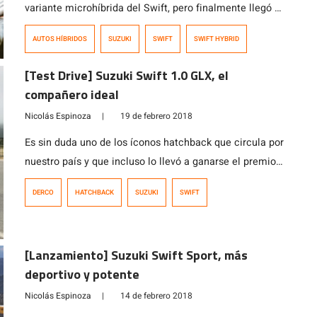
variante microhíbrida del Swift, pero finalmente llegó el
día. Gracias a la asistencia de una batería de 12 volt, el
AUTOS HÍBRIDOS
SUZUKI
SWIFT
SWIFT HYBRID
motor gasolinero de 1.2 litros de este hatchback es
hasta un 41% más eficiente, lo que para Suzuki hace
[Test Drive] Suzuki Swift 1.0 GLX, el
que este sea “el mejor […]
compañero ideal
Nicolás Espinoza
|
19 de febrero 2018
Es sin duda uno de los íconos hatchback que circula por
nuestro país y que incluso lo llevó a ganarse el premio
del «Auto de la Década», se trata del Swift de Suzuki al
DERCO
HATCHBACK
SUZUKI
SWIFT
que le pusimos nuestras manos encima en su versión
más revolucionaria en cuanto a motorización, pues
monta un bloque de 1000 […]
[Lanzamiento] Suzuki Swift Sport, más
deportivo y potente
Nicolás Espinoza
|
14 de febrero 2018