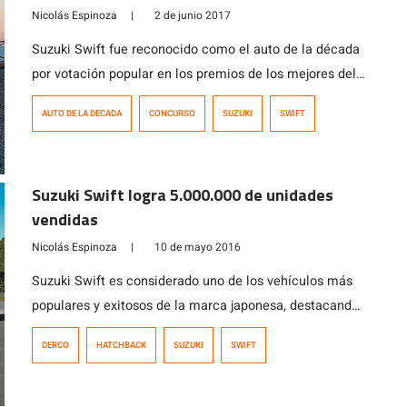
Nicolás Espinoza
|
2 de junio 2017
Suzuki Swift fue reconocido como el auto de la década
por votación popular en los premios de los mejores del
año de la prensa especializada de nuestro país.
AUTO DE LA DECADA
CONCURSO
SUZUKI
SWIFT
Razones son muchas, no por nada Swift se ha
convertido en uno de los modelos favoritos de los
jóvenes, lo que le ha permitido cosechar múltiples
Suzuki Swift logra 5.000.000 de unidades
éxitos […]
vendidas
Nicolás Espinoza
|
10 de mayo 2016
Suzuki Swift es considerado uno de los vehículos más
populares y exitosos de la marca japonesa, destacando
por su aspecto deportivo y su carácter divertido. Hoy ha
DERCO
HATCHBACK
SUZUKI
SWIFT
logrado superar los 5 millones de ventas en todo el
mundo, desde que se transformó en un vehículo de
escala mundial en el año 2004. En estos más […]