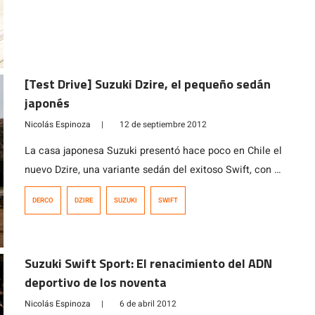
Sus convenientes medidas son de 3.995 mm de lago,
1.695 de ancho y 1.555 de alto. Su distancia entre ejes
es de 2.430 mm y una capacidad de maletero de 316
litros, ideal para la familia.
[Test Drive] Suzuki Dzire, el pequeño sedán
japonés
Nicolás Espinoza
|
12 de septiembre 2012
La casa japonesa Suzuki presentó hace poco en Chile el
nuevo Dzire, una variante sedán del exitoso Swift, con el
que pretende conquistar a aquellos que buscan un
DERCO
DZIRE
SUZUKI
SWIFT
sedán pequeño, con las características de un
hatchback, pero sin sacrificar espacio de carga. El Dzire
se presenta con un motor de 1.2 litros, el K12M, de […]
Suzuki Swift Sport: El renacimiento del ADN
deportivo de los noventa
Nicolás Espinoza
|
6 de abril 2012