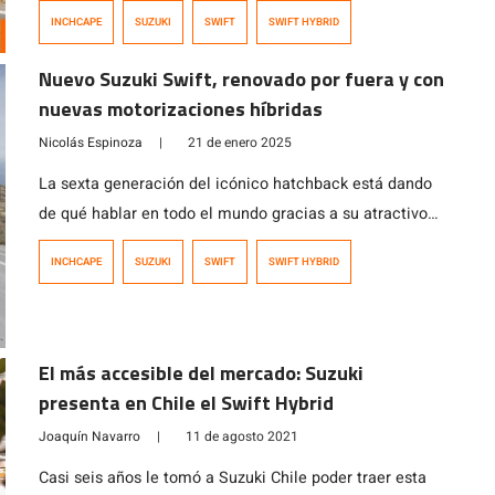
la estética de sus antecesores, pero sumando un nivel
INCHCAPE
SUZUKI
SWIFT
SWIFT HYBRID
de equipamiento un tanto inédito para su segmento al
incorporar asistencias a la conducción como control
Nuevo Suzuki Swift, renovado por fuera y con
crucero adaptativo y asistente de centrado de carril,
nuevas motorizaciones híbridas
entre otras. Además, en esta […]
Nicolás Espinoza
|
21 de enero 2025
La sexta generación del icónico hatchback está dando
de qué hablar en todo el mundo gracias a su atractivo
diseño, avanzada tecnología y divertida conducción,
INCHCAPE
SUZUKI
SWIFT
SWIFT HYBRID
atributos que lo posicionaron como uno de los 10
finalistas para ganar el World Car of the Year (WCOTY).
El más accesible del mercado: Suzuki
presenta en Chile el Swift Hybrid
Joaquín Navarro
|
11 de agosto 2021
Casi seis años le tomó a Suzuki Chile poder traer esta