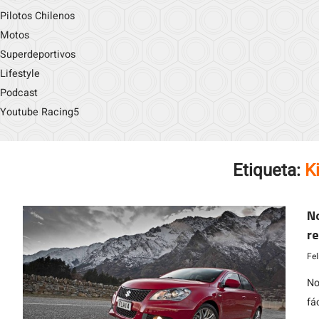
Pilotos Chilenos
Motos
Superdeportivos
Lifestyle
Podcast
Youtube Racing5
Etiqueta:
K
No
re
e
Fe
No
fá