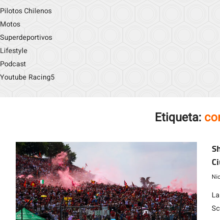
Pilotos Chilenos
Motos
Superdeportivos
Lifestyle
Podcast
Youtube Racing5
Etiqueta:
co
Sh
C
Ni
La
Sc