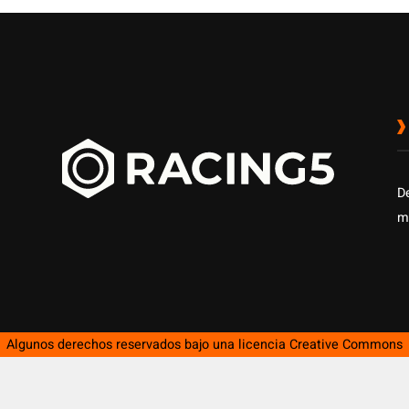
li
co
D
m
Algunos derechos reservados bajo una licencia
Creative Commons