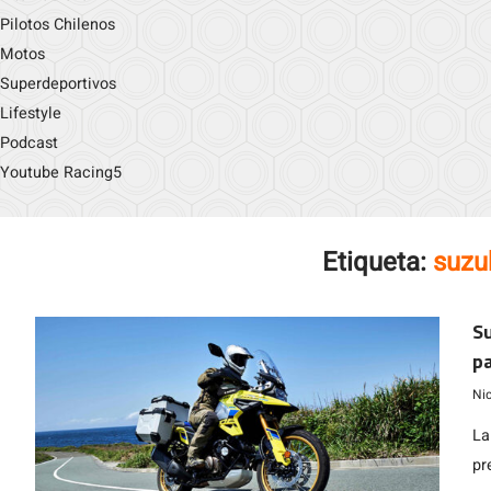
Pilotos Chilenos
Motos
Superdeportivos
Lifestyle
Podcast
Youtube Racing5
Etiqueta:
suzu
Su
pa
Ni
La
pr