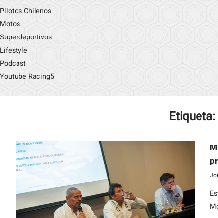
Pilotos Chilenos
Motos
Superdeportivos
Lifestyle
Podcast
Youtube Racing5
Etiqueta:
M
pr
Jo
Es
Mo