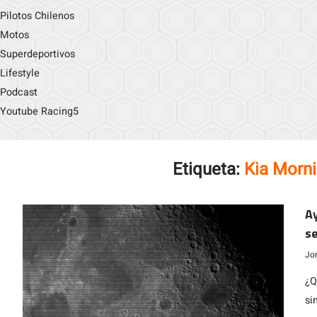
Pilotos Chilenos
Motos
Superdeportivos
Lifestyle
Podcast
Youtube Racing5
Etiqueta:
Kia Morni
Ay
se
Jo
¿Q
si