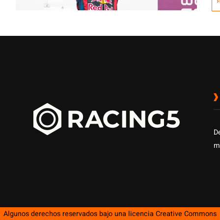
F
Re
D
m
Algunos derechos reservados bajo una licencia
Creative Commons