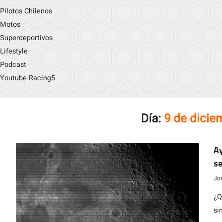
Pilotos Chilenos
Motos
Superdeportivos
Lifestyle
Podcast
Youtube Racing5
Día:
9 de dicie
Ay
se
Jo
¿Q
si