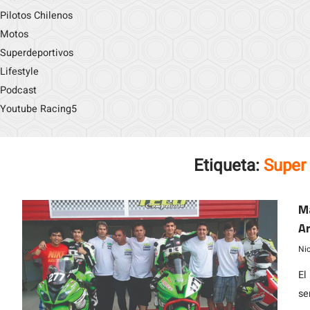
Pilotos Chilenos
Motos
Superdeportivos
Lifestyle
Podcast
Youtube Racing5
Etiqueta:
Super
Ma
A
Ni
El
se