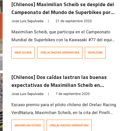
[Chilenos] Maximilian Scheib se despide del
Campeonato del Mundo de Superbikes por
lesión
Jose Luis Sepulveda
|
21 de septiembre 2020
Maximilian Scheib, que participa en el Campeonato
Mundial de Superbikes con la Kawasaki #77 del equipo
español Orelac Racing VerdNatura, sufrió una caída en
MAXI SCHEIB
ORELAC RACING VERDNATURA
WORLDSBK
la prueba libre del viernes en el circuito de Barcelona
que provocó la bandera roja y como consecuencia de
ello la rápida asistencia al piloto, el cual fue revisado
[Chilenos] Dos caídas lastran las buenas
en primera […]
expectativas de Maximilian Scheib en
España
Jose Luis Sepulveda
|
7 de septiembre 2020
Escaso premio para el piloto chileno del Orelac Racing
VerdNatura, Maximilian Scheib, en la cita del Pirelli
Teruel Round, dentro del Campeonato del Mundo de
MAXIMILIAN SCHEIB
ORELAC RACING VERDNATURA
Superbikes. La escudería española siguió acumulando