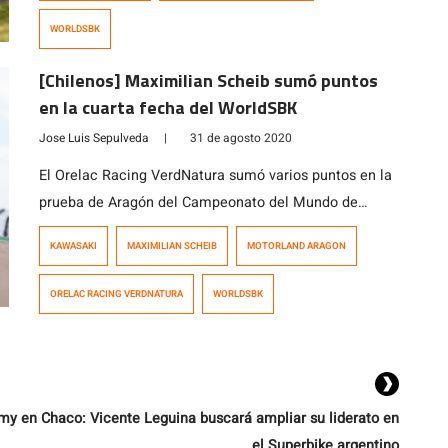
experiencia en un duro Mundial en el que compiten
WORLDSBK
algunos de los mejores. El piloto chileno no pudo
confirmar las buenas expectativas adquiridas tras […]
[Chilenos] Maximilian Scheib sumó puntos
en la cuarta fecha del WorldSBK
Jose Luis Sepulveda
|
31 de agosto 2020
El Orelac Racing VerdNatura sumó varios puntos en la
prueba de Aragón del Campeonato del Mundo de
Superbikes, con un Maximilian Scheib que tuvo
KAWASAKI
MAXIMILIAN SCHEIB
MOTORLAND ARAGON
tiempos para acabar más adelante en la clasificación
pero que finalmente fue 14º y 15º, mientras en la Race
ORELAC RACING VERDNATURA
WORLDSBK
1 tuvo un abandono tras un encontronazo con otro
piloto. Lo que […]
my en Chaco: Vicente Leguina buscará ampliar su liderato en
el Superbike argentino