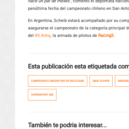
hace un par de meses”
, comentó el deportista nacion
penúltima fecha del campeonato chileno en San Anto
En Argentina, Scheib estará acompañado por su com
asegurarse el campeonato de la categoría principal 
del
R5 Army
, la armada de pilotos de
Racing5
.
Esta publicación esta etiquetada co
CAMPEONATO ARGENTINO DE VELOCIDAD
MAXI SCHEIB
MAXIMIL
SUPERSPORT 600
También te podria interesar...