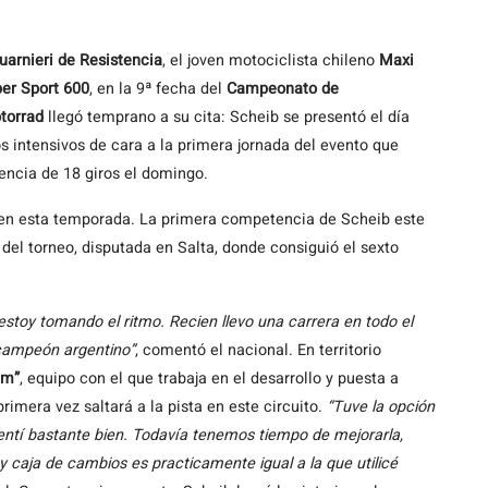
arnieri de Resistencia
, el joven motociclista chileno
Maxi
er Sport 600
, en la 9ª fecha del
Campeonato de
torrad
llegó temprano a su cita: Scheib se presentó el día
 intensivos de cara a la primera jornada del evento que
ncia de 18 giros el domingo.
o en esta temporada. La primera competencia de Scheib este
del torneo, disputada en Salta, donde consiguió el sexto
 estoy tomando el ritmo. Recien llevo una carrera en todo el
l campeón argentino”
, comentó el nacional. En territorio
am”
, equipo con el que trabaja en el desarrollo y puesta a
mera vez saltará a la pista en este circuito.
“Tuve la opción
 sentí bastante bien. Todavía tenemos tiempo de mejorarla,
y caja de cambios es practicamente igual a la que utilicé