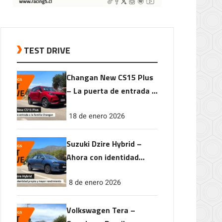
TEST DRIVE
Changan New CS15 Plus
– La puerta de entrada a
la familia Changan
18 de enero 2026
Suzuki Dzire Hybrid –
Ahora con identidad
propia y mayor
8 de enero 2026
rendimiento
Volkswagen Tera –