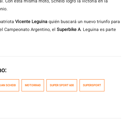
al. Con esta misma moto, Scheib logró la victoria en la
nio.
patriota
Vicente Leguina
quién buscará un nuevo triunfo para
del Campeonato Argentino, el
Superbike A
. Leguina es parte
mo:
IAN SCHEIB
MOTORRAD
SUPER SPORT 600
SUPERSPORT