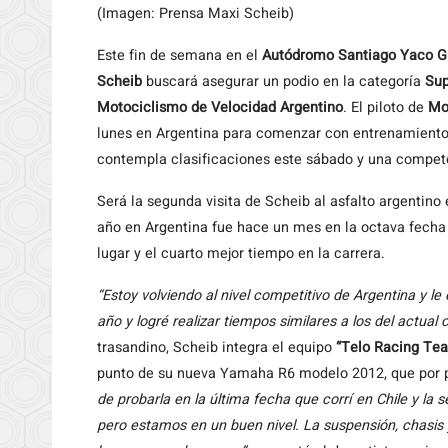
(Imagen: Prensa Maxi Scheib)
Este fin de semana en el
Autódromo Santiago Yaco Gu
Scheib
buscará asegurar un podio en la categoría
Sup
Motociclismo de Velocidad Argentino
. El piloto de
Mo
lunes en Argentina para comenzar con entrenamientos
contempla clasificaciones este sábado y una compete
Será la segunda visita de Scheib al asfalto argentin
año en Argentina fue hace un mes en la octava fecha 
lugar y el cuarto mejor tiempo en la carrera.
“Estoy volviendo al nivel competitivo de Argentina y le
año y logré realizar tiempos similares a los del actua
trasandino, Scheib integra el equipo
“Telo Racing Te
punto de su nueva Yamaha R6 modelo 2012, que por pri
de probarla en la última fecha que corrí en Chile y la
pero estamos en un buen nivel. La suspensión, chasis 