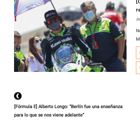
[
r
d
Jo
N
M
Su
p
re
a
eq
[Fórmula E] Alberto Longo: “Berlín fue una enseñanza
para lo que se nos viene adelante”