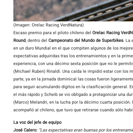
(Imagen: Orelac Racing VerdNatura)
Escaso premio para el piloto chileno del
Orelac Racing VerdN
Round
, dentro del
Campeonato del Mundo de Superbikes
. La
en un duro Mundial en el que compiten algunos de los mejores
expectativas adquiridas tras los entrenamientos y en la primer
experiencia, con una décimo sexta posición que no le permitió
(Michael Ruben) Rinaldi. Una caída le impidió estar con los m
parte, ya en la jornada dominical las cosas fueron ligerament
para seguir acumulando dígitos en la clasificación general. E
el más rápido y Scheib se vio obligado a protagonizar una dur
(Marco) Melandri, en la lucha por la décimo cuarta posición. P
acompañó al chileno, que tuvo que retirarse cuando sólo habí
La voz del jefe de equipo
José Calero:
“Las expectativas eran buenas por los entrenamien