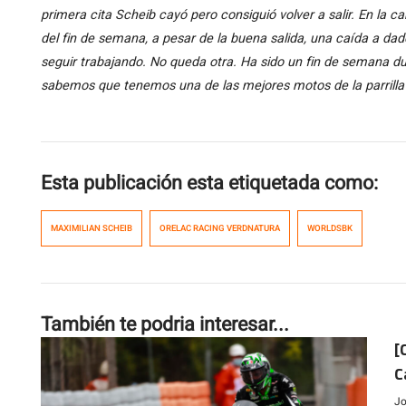
primera cita Scheib cayó pero consiguió volver a salir. En la c
del fin de semana, a pesar de la buena salida, una caída a dad
seguir trabajando. No queda otra. Ha sido un fin de semana d
sabemos que tenemos una de las mejores motos de la parrilla
Esta publicación esta etiquetada como:
MAXIMILIAN SCHEIB
ORELAC RACING VERDNATURA
WORLDSBK
También te podria interesar...
[
C
l
Jo