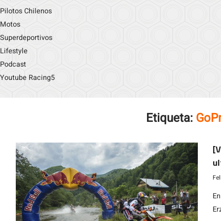
Pilotos Chilenos
Motos
Superdeportivos
Lifestyle
Podcast
Youtube Racing5
Etiqueta:
GoPr
[V
ul
E
Fe
En
Er