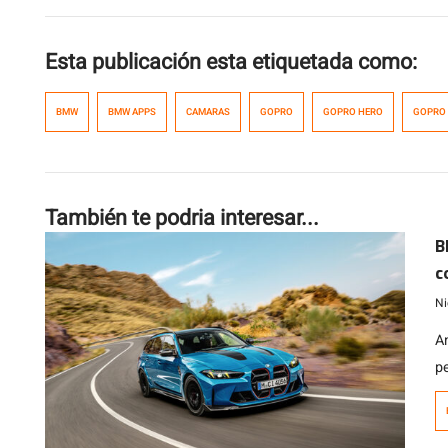
Esta publicación esta etiquetada como:
BMW
BMW APPS
CAMARAS
GOPRO
GOPRO HERO
GOPRO
También te podria interesar...
B
c
Ni
A
p
o
d