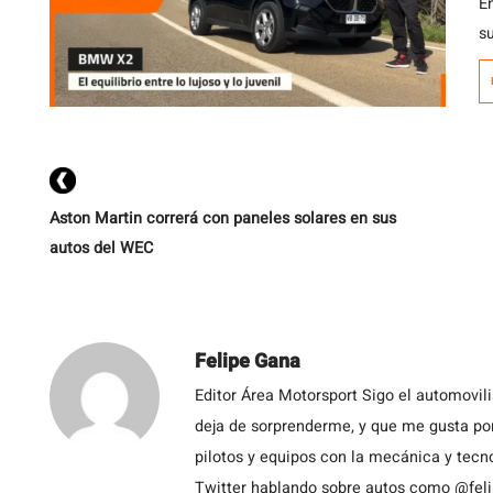
E
s
s
r
n
s
M
Aston Martin correrá con paneles solares en sus
autos del WEC
Felipe Gana
Editor Área Motorsport Sigo el automovil
deja de sorprenderme, y que me gusta por
pilotos y equipos con la mecánica y tecn
Twitter hablando sobre autos como @fel