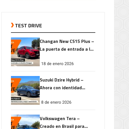
TEST DRIVE
Changan New CS15 Plus –
La puerta de entrada a la
familia Changan
18 de enero 2026
Suzuki Dzire Hybrid –
Ahora con identidad
propia y mayor
8 de enero 2026
rendimiento
Volkswagen Tera –
Creado en Brasil para