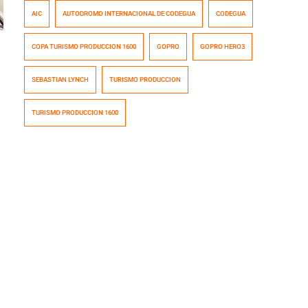
GoPro Hero3 Silver en la segunda fecha de la Copa
AIC
AUTODROMO INTERNACIONAL DE CODEGUA
CODEGUA
disputada en el flamante Autódromo Internacional de
Codegua. Sebastián Lynch nos lleva a bordo de su
COPA TURISMO PRODUCCION 1600
GOPRO
GOPRO HERO3
Nissan March y en el instante 2:15, estuvo a punto […]
SEBASTIAN LYNCH
TURISMO PRODUCCION
TURISMO PRODUCCION 1600