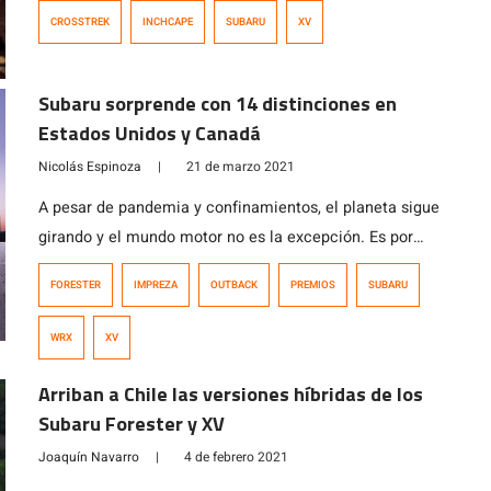
diseño resistente, deportivo y de gran performance
CROSSTREK
INCHCAPE
SUBARU
XV
gracias a su sistema de tracción Symmetrical AWD
único de Subaru, que lo convierte en un SUV crossover
versátil ideal para cualquier condición de camino o
Subaru sorprende con 14 distinciones en
clima en la ciudad o para aventuras […]
Estados Unidos y Canadá
Nicolás Espinoza
|
21 de marzo 2021
A pesar de pandemia y confinamientos, el planeta sigue
girando y el mundo motor no es la excepción. Es por
ello que los distintos medios y asociaciones alrededor
FORESTER
IMPREZA
OUTBACK
PREMIOS
SUBARU
del globo continúan premiando a las marcas
automotrices y sus respectivos modelos con los que se
WRX
XV
destacan en la industria. En lo que va del año, Subaru
[…]
Arriban a Chile las versiones híbridas de los
Subaru Forester y XV
Joaquín Navarro
|
4 de febrero 2021