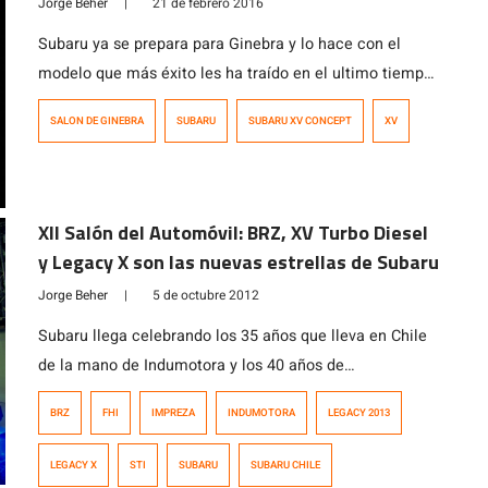
Jorge Beher
|
21 de febrero 2016
Subaru ya se prepara para Ginebra y lo hace con el
modelo que más éxito les ha traído en el ultimo tiempo.
Tras los conceptos del nuevo Impreza, también se
SALON DE GINEBRA
SUBARU
SUBARU XV CONCEPT
XV
asoma el nuevo XV, basado en la misma plataforma,
pero con esos toques extra de crossover. Lineas más
afiladas y que van muy en linea […]
XII Salón del Automóvil: BRZ, XV Turbo Diesel
y Legacy X son las nuevas estrellas de Subaru
Jorge Beher
|
5 de octubre 2012
Subaru llega celebrando los 35 años que lleva en Chile
de la mano de Indumotora y los 40 años de
su tecnología Symmetrical All Wheel Drive. Por lo
BRZ
FHI
IMPREZA
INDUMOTORA
LEGACY 2013
mismo, los ánimos son muy altos ya que además
la gestión de Indumotora en Chile ha sido bastante
LEGACY X
STI
SUBARU
SUBARU CHILE
galardonada y considerada por Fuji Heavy Industries en