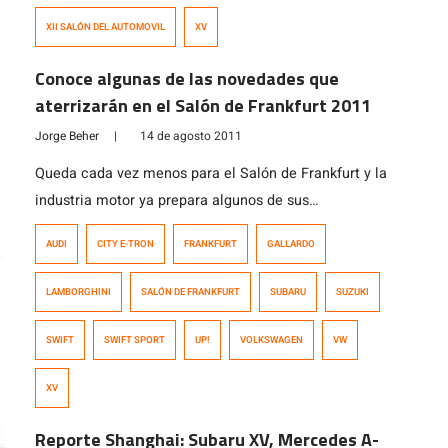
Japón. En esta versión del Salón del Automóvil de
XII SALÓN DEL AUTOMOVIL
XV
Santiago […]
Conoce algunas de las novedades que
aterrizarán en el Salón de Frankfurt 2011
Jorge Beher
|
14 de agosto 2011
Queda cada vez menos para el Salón de Frankfurt y la
industria motor ya prepara algunos de sus
lanzamientos, los que han estado apareciendo en
AUDI
CITY E-TRON
FRANKFURT
GALLARDO
distintos blogs casi que «por goteo». En Racing5
juntamos algunos de estos en nuestro primer reporte
LAMBORGHINI
SALÓN DE FRANKFURT
SUBARU
SUZUKI
sobre las novedades que mostrará el afamado Salón
cuando abra sus puertas a los […]
SWIFT
SWIFT SPORT
UP!
VOLKSWAGEN
VW
XV
Reporte Shanghai: Subaru XV, Mercedes A-