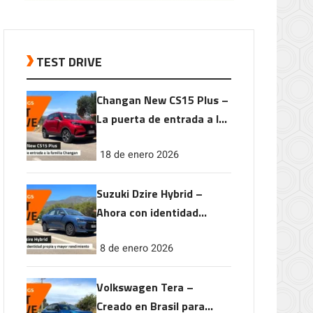
TEST DRIVE
Changan New CS15 Plus –
La puerta de entrada a la
familia Changan
18 de enero 2026
Suzuki Dzire Hybrid –
Ahora con identidad
propia y mayor
8 de enero 2026
rendimiento
Volkswagen Tera –
Creado en Brasil para