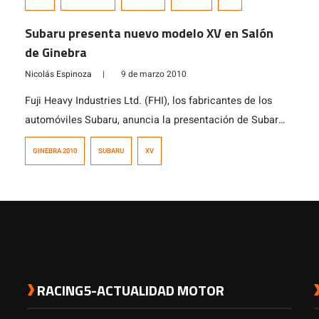
Impreza, y si bien, es un Impreza, aquí en Chile se
comercializará como XV (a secas), para poder
Subaru presenta nuevo modelo XV en Salón
distanciarlo de la imagen mas deportiva del Impreza y
de Ginebra
acercarlo […]
Nicolás Espinoza
|
9 de marzo 2010
Fuji Heavy Industries Ltd. (FHI), los fabricantes de los
automóviles Subaru, anuncia la presentación de Subaru
XV -como premier a nivel mundial- en el 80º Salón
GINEBRA 2010
SUBARU
XV
Internacional del Automóvil de Ginebra, junto con la
exhibición de Subaru Hybrid Tourer Concept, como
premier a nivel europeo. También se presenta en
Ginebra, el Subaru Plug-in STELLA, un […]
RACING5-ACTUALIDAD MOTOR