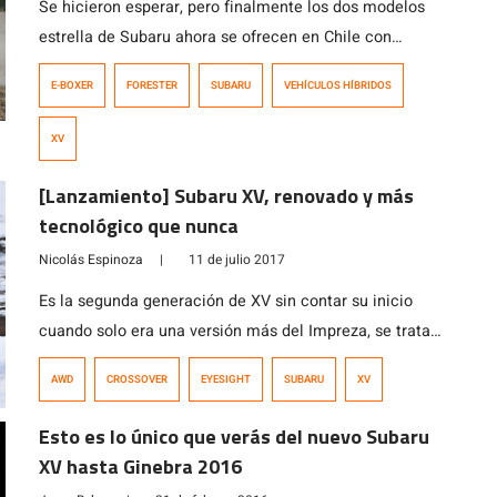
Se hicieron esperar, pero finalmente los dos modelos
estrella de Subaru ahora se ofrecen en Chile con
mecánicas híbridas más eficientes. Todas las versiones
E-BOXER
FORESTER
SUBARU
VEHÍCULOS HÍBRIDOS
añadidas —dos para el Forester y una para el XV—
ocupan el mismo motor gasolinero de 2 litros y sistema
XV
de propulsión eléctrico, el que, si bien no suma potencia
máxima, […]
[Lanzamiento] Subaru XV, renovado y más
tecnológico que nunca
Nicolás Espinoza
|
11 de julio 2017
Es la segunda generación de XV sin contar su inicio
cuando solo era una versión más del Impreza, se trata
del renovado Subaru XV que llega a Chile como el
AWD
CROSSOVER
EYESIGHT
SUBARU
XV
segundo modelo montado sobre la Subaru Global
Platform, que es la nueva plataforma global de la marca
Esto es lo único que verás del nuevo Subaru
nipona para los próximos 5 años. Monta un […]
XV hasta Ginebra 2016