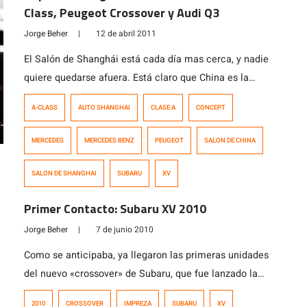
Class, Peugeot Crossover y Audi Q3
Jorge Beher
|
12 de abril 2011
El Salón de Shanghái está cada día mas cerca, y nadie
quiere quedarse afuera. Está claro que China es la
nueva frontera a conquistar tras la apertura de sus
A-CLASS
AUTO SHANGHAI
CLASE A
CONCEPT
mercados y su cada día más pujante industria motor,
por lo que muchas marcas esperan hacer estrenos
MERCEDES
MERCEDES BENZ
PEUGEOT
SALON DE CHINA
exclusivos y conceptos pensados exclusivamente para
ese mercado. Marcas […]
SALON DE SHANGHAI
SUBARU
XV
Primer Contacto: Subaru XV 2010
Jorge Beher
|
7 de junio 2010
Como se anticipaba, ya llegaron las primeras unidades
del nuevo «crossover» de Subaru, que fue lanzado la
semana pasada. El XV está basado en la plataforma del
2010
CROSSOVER
IMPREZA
SUBARU
XV