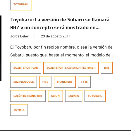
todo su desarrollo ha sido un misterio, y es
TOYOBARU
precisamente lo que los ingenieros de Subaru nos
quieren revelar. En este documental podrás conocer la
Toyobaru: La versión de Subaru se llamará
filosofía […]
BRZ y un concepto será mostrado en
Frankfurt
Jorge Beher
|
23 de agosto 2011
El Toyobaru por fin recibe nombre, o sea la versión de
Subaru, puesto que, hasta el momento, el modelo de
Toyota se llamará FT86 y el de Scion, FR-S. BRZ,
BOXER SPORT CAR
BOXER SPORTS CAR ARCHITECTURE II
BRZ
significa «Boxer Engine, Rear Wheel Drive, Zenith»
y simboliza la pasión por los autos deportivos y la
BRZ PROLOGUE
FR-S
FRANKFURT
FT86
confianza que deposita Subaru en su tecnología base:
el motor […]
SALÓN DE FRANKFURT
SCION
SUBARU
TOYOBARU
TOYOTA