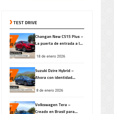
TEST DRIVE
Changan New CS15 Plus –
La puerta de entrada a la
familia Changan
18 de enero 2026
Suzuki Dzire Hybrid –
Ahora con identidad
propia y mayor
8 de enero 2026
rendimiento
Volkswagen Tera –
Creado en Brasil para