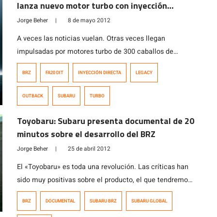
lanza nuevo motor turbo con inyección
directa y… ¡300 caballos de fuerza!
Jorge Beher
|
8 de mayo 2012
A veces las noticias vuelan. Otras veces llegan
impulsadas por motores turbo de 300 caballos de
fuerza. Si bien el restyling del Legacy/Outback, ya lo
BRZ
FA20 DIT
INYECCIÓN DIRECTA
LEGACY
habíamos visto para el Salón de Beijing y Nueva York,
llegará a todos los países, incluyendo el nuestro (dicen
OUTBACK
SUBARU
TURBO
que ahí por Septiembre), en Japón se anunciaron dos
grandes cambios. El […]
Toyobaru: Subaru presenta documental de 20
minutos sobre el desarrollo del BRZ
Jorge Beher
|
25 de abril 2012
El «Toyobaru» es toda una revolución. Las críticas han
sido muy positivas sobre el producto, el que tendremos
el honor de conocer en el próximo Salón del Automóvil
BRZ
DOCUMENTAL
SUBARU BRZ
SUBARU GLOBAL
de Santiago (dicen las malas lenguas). Sin embargo