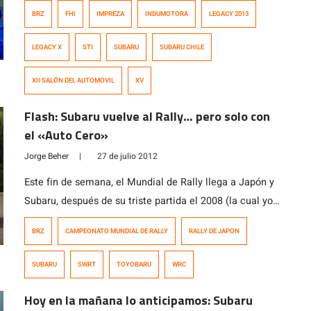
su tecnología Symmetrical All Wheel Drive. Por lo
BRZ
FHI
IMPREZA
INDUMOTORA
LEGACY 2013
mismo, los ánimos son muy altos ya que además
la gestión de Indumotora en Chile ha sido bastante
LEGACY X
STI
SUBARU
SUBARU CHILE
galardonada y considerada por Fuji Heavy Industries en
Japón. En esta versión del Salón del Automóvil de
XII SALÓN DEL AUTOMOVIL
XV
Santiago […]
Flash: Subaru vuelve al Rally… pero solo con
el «Auto Cero»
Jorge Beher
|
27 de julio 2012
Este fin de semana, el Mundial de Rally llega a Japón y
Subaru, después de su triste partida el 2008 (la cual yo
como hincha todavia lloro), volverá a poner un auto en
BRZ
CAMPEONATO MUNDIAL DE RALLY
RALLY DE JAPON
la competencia… pero no para competir. El Subaru BRZ
será el Auto Cero, o sea, el encargado de abrir todos los
SUBARU
SWRT
TOYOBARU
WRC
tramos. Para […]
Hoy en la mañana lo anticipamos: Subaru