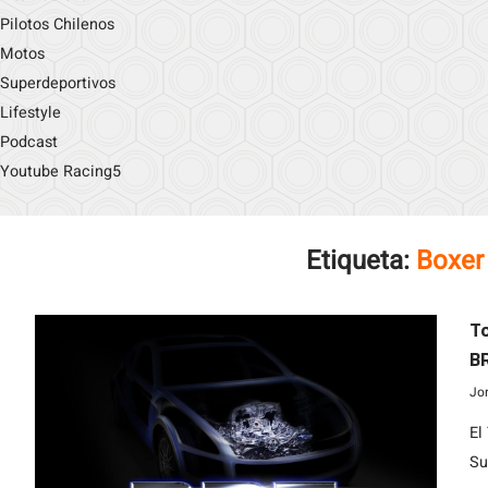
Pilotos Chilenos
Motos
Superdeportivos
Lifestyle
Podcast
Youtube Racing5
Etiqueta:
Boxer
To
BR
F
Jo
El
Su