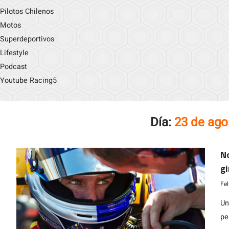
Pilotos Chilenos
Motos
Superdeportivos
Lifestyle
Podcast
Youtube Racing5
Día:
23 de ago
No
gi
c
Fe
Un
pe