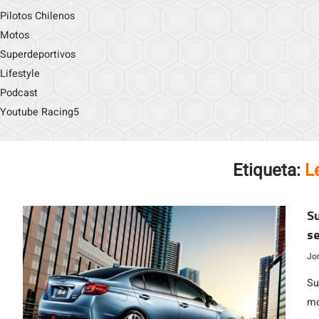
Pilotos Chilenos
Motos
Superdeportivos
Lifestyle
Podcast
Youtube Racing5
Etiqueta:
L
S
se
J
Jo
Su
mo