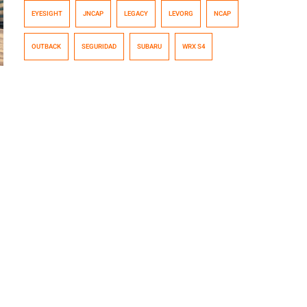
Levorg, que portan el sistema de radar EyeSight de
EYESIGHT
JNCAP
LEGACY
LEVORG
NCAP
tercera generación, fueron nombrados
como Automóviles con Seguridad Avanzada “Top
OUTBACK
SEGURIDAD
SUBARU
WRX S4
JNCAP ASV+” en la evaluación del desempeño en
seguridad de sistemas de prevención de accidentes,
entregado por […]