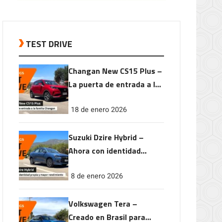
TEST DRIVE
Changan New CS15 Plus –
La puerta de entrada a la
familia Changan
18 de enero 2026
Suzuki Dzire Hybrid –
Ahora con identidad
propia y mayor
8 de enero 2026
rendimiento
Volkswagen Tera –
Creado en Brasil para