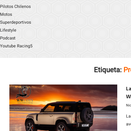
Pilotos Chilenos
Motos
Superdeportivos
Lifestyle
Podcast
Youtube Racing5
Etiqueta:
Pr
L
Wi
Y
Ni
La
av