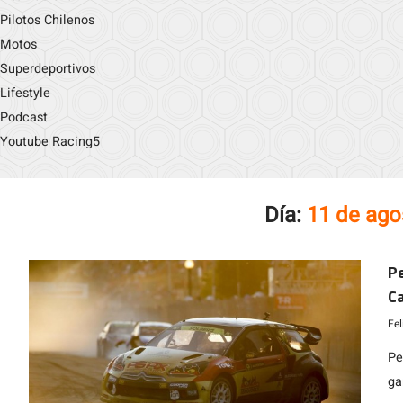
Pilotos Chilenos
Motos
Superdeportivos
Lifestyle
Podcast
Youtube Racing5
Día:
11 de ago
Pe
C
Fe
Pe
ga