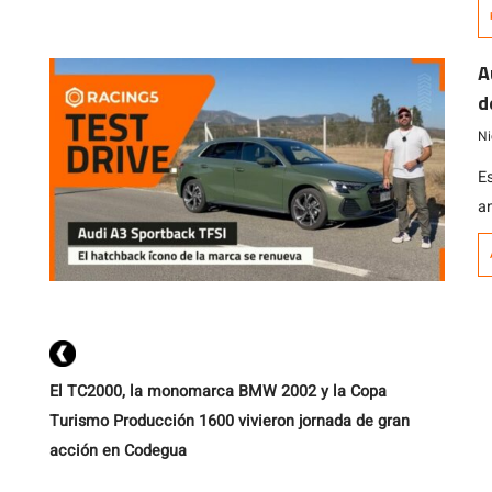
a
me
me
A
d
Ni
E
an
d
n
i
1
de
El TC2000, la monomarca BMW 2002 y la Copa
Turismo Producción 1600 vivieron jornada de gran
acción en Codegua