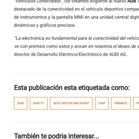
“Vehículos Conectados”, los votantes eligieron al nuevo
Audi 
destacado de la conectividad en el vehículo deportivo compac
de instrumentos y la pantalla MMI en una unidad central dig
dinámicas y gráficos precisos.
“La electrónica es fundamental para la conectividad del vehícu
ve con premios como estos y avivan en nosotros el deseo de s
director de Desarrollo Eléctrico/Electrónico de AUDI AG.
Esta publicación esta etiquetada como:
AUDI
AUDI TT
AUTO MOTOR UND SPORT
CHIP
PREMIOS
P
También te podria interesar...