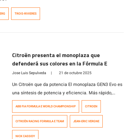
BERG
TROIS-RIVIERES
Citroën presenta el monoplaza que
defenderá sus colores en la Fórmula E
Jose Luis Sepulveda
|
21 de octubre 2025
Un Citroën que da potencia El monoplaza GEN3 Evo es
una síntesis de potencia y eficiencia. Más rápido,
ligero y eficiente que nunca, este coche encarna la
ABB FIA FORMULA E WORLD CHAMPIONSHIP
CITROEN
visión de las carreras automovilísticas sostenibles: un
laboratorio de rendimiento en el que cada kilovatio
CITROËN RACING FORMULA E TEAM
JEAN-ERIC VERGNE
cuenta. Su chasis es ultraligero y rígido. Desarrollado
sobre la base del chasis […]
NICK CASSIDY