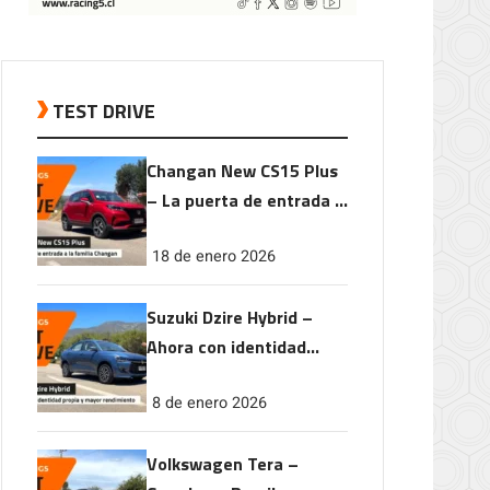
TEST DRIVE
Changan New CS15 Plus
– La puerta de entrada a
la familia Changan
18 de enero 2026
Suzuki Dzire Hybrid –
Ahora con identidad
propia y mayor
8 de enero 2026
rendimiento
Volkswagen Tera –