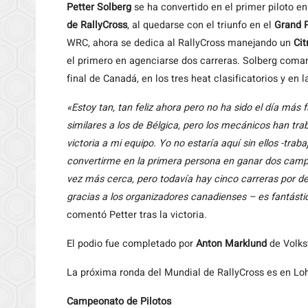
Petter
Solberg
se ha convertido en el primer piloto en
de RallyCross
, al quedarse con el triunfo en el
Grand P
WRC, ahora se dedica al RallyCross manejando un
Cit
el primero en agenciarse dos carreras. Solberg coman
final de Canadá, en los tres heat clasificatorios y en l
«Estoy tan, tan feliz ahora pero no ha sido el día má
similares a los de Bélgica, pero los mecánicos han tra
victoria a mi equipo. Yo no estaría aquí sin ellos -tr
convertirme en la primera persona en ganar dos camp
vez más cerca, pero todavía hay cinco carreras por del
gracias a los organizadores canadienses – es fantásti
comentó Petter tras la victoria.
El podio fue completado por
Anton Marklund
de Volk
La próxima ronda del Mundial de RallyCross es en Loh
Campeonato de Pilotos