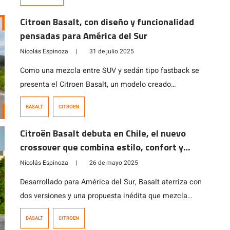
Citroen Basalt, con diseño y funcionalidad
pensadas para América del Sur
Nicolás Espinoza
|
31 de julio 2025
Como una mezcla entre SUV y sedán tipo fastback se
presenta el Citroen Basalt, un modelo creado
especialmente para el mercado de Sudamérica con
BASALT
CITROEN
4,3 metros de largo y una distancia entre ejes de 2,64
metros que le permite transportar cómodamente a 5
Citroën Basalt debuta en Chile, el nuevo
coupantes y mantener una capacidad de carga de 490
crossover que combina estilo, confort y
litros en su […]
espacio
Nicolás Espinoza
|
26 de mayo 2025
Desarrollado para América del Sur, Basalt aterriza con
dos versiones y una propuesta inédita que mezcla
diseño y funcionalidad.
BASALT
CITROEN