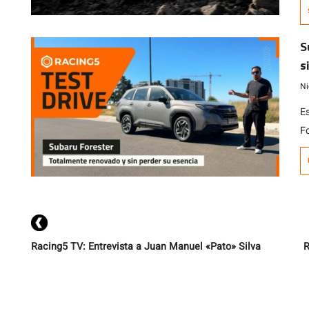
d
S
s
Ni
E
F
es
m
c
c
Racing5 TV: Entrevista a Juan Manuel «Pato» Silva
R