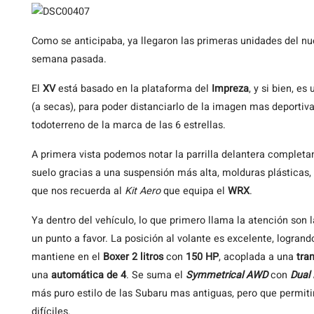
Como
se anticipaba, ya llegaron las primeras unidades del n
semana pasada.
El
XV
está basado en la plataforma del
Impreza
, y si bien, e
(a secas), para poder distanciarlo de la imagen mas deportiv
todoterreno de la marca de las 6 estrellas.
A primera vista podemos notar la parrilla delantera completam
suelo gracias a una suspensión más alta, molduras plásticas, 
que nos recuerda al
Kit Aero
que equipa el
WRX
.
Ya dentro del vehículo, lo que primero llama la atención son
un punto a favor. La posición al volante es excelente, logran
mantiene en el
Boxer 2 litros
con
150 HP
, acoplada a una
tra
una
automática de 4
. Se suma el
Symmetrical AWD
con
Dual
más puro estilo de las Subaru mas antiguas, pero que permitir
difíciles.