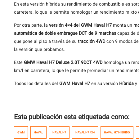
En esta versión híbrida su rendimiento de combustible es so
carretera, lo que le permite homologar un rendimiento mixto 
Por otra parte, la
versión 4×4 del GWM Haval H7
monta un
mo
automática de doble embrague DCT de 9 marchas
capaz de d
que pone al piso a través de su
tracción 4WD
con 9 modos de 
la versión que probamos.
Este
GMW Haval H7 Deluxe 2.0T 9DCT 4WD
homologa un rendi
km/l en carretera, lo que le permite promediar un rendimien
Todos los detalles del
GWM Haval H7
en su versión
Híbrida
y
Esta publicación esta etiquetada como:
GWM
HAVAL
HAVAL H7
HAVAL H7 4X4
HAVAL H7 HIBRIDO