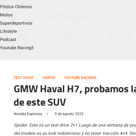
Pilotos Chilenos
Motos
Superdeportivos
Lifestyle
Podcast
Youtube Racing5
TEST DRIVE
VIDEOS
YOUTUBE RACING5
GMW Haval H7, probamos la
de este SUV
Nicolás Espinoza
|
9 de agosto 2025
Spoiler: Este es un test drive 2×1 Luego de una semana de p
del modelo es su look todoterreno y no tener tracción 4×4. Si