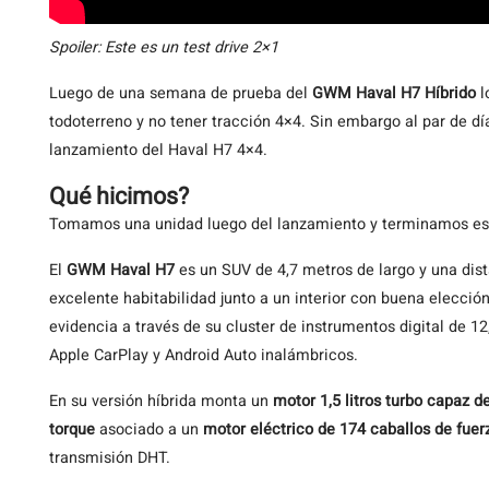
Spoiler: Este es un test drive 2×1
Luego de una semana de prueba del
GWM Haval H7 Híbrido
l
todoterreno y no tener tracción 4×4. Sin embargo al par de dí
lanzamiento del Haval H7 4×4.
Qué hicimos?
Tomamos una unidad luego del lanzamiento y terminamos e
El
GWM Haval H7
es un SUV de 4,7 metros de largo y una dis
excelente habitabilidad junto a un interior con buena elecció
evidencia a través de su cluster de instrumentos digital de 1
Apple CarPlay y Android Auto inalámbricos.
En su versión híbrida monta un
motor 1,5 litros turbo capaz d
torque
asociado a un
motor eléctrico de 174 caballos de fue
transmisión DHT.