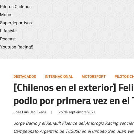
Pilotos Chilenos
Motos
Superdeportivos
Lifestyle
Podcast
Youtube Racing5
DESTACADOS
INTERNACIONAL
MOTORSPORT
PILOTOS C
[Chilenos en el exterior] Fel
podio por primera vez en e
Jose Luis Sepulveda
|
26 de septiembre 2021
Jorge Barrio y el Renault Fluence del Ambrogio Racing vencier
Campeonato Argentino de TC2000 en el Circuito San Juan Villi