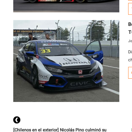
C
d
P
B
T
A
Jo
D
c
e
d
a
h
pe
[Chilenos en el exterior] Nicolás Pino culminó su