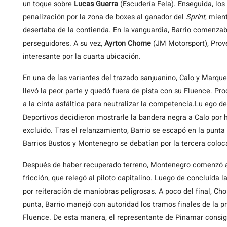
un toque sobre
Lucas Guerra
(Escudería Fela). Enseguida, los
penalización por la zona de boxes al ganador del
Sprint
, mien
desertaba de la contienda. En la vanguardia, Barrio comenzaba
perseguidores. A su vez,
Ayrton Chorne
(JM Motorsport), Prove
interesante por la cuarta ubicación.
En una de las variantes del trazado sanjuanino, Calo y Marque
llevó la peor parte y quedó fuera de pista con su Fluence. Pr
a la cinta asfáltica para neutralizar la competencia.Lu ego d
Deportivos decidieron mostrarle la bandera negra a Calo por 
excluido. Tras el relanzamiento, Barrio se escapó en la punta
Barrios Bustos y Montenegro se debatían por la tercera coloc
Después de haber recuperado terreno, Montenegro comenzó a 
fricción, que relegó al piloto capitalino. Luego de concluida l
por reiteración de maniobras peligrosas. A poco del final, Chor
punta, Barrio manejó con autoridad los tramos finales de la p
Fluence. De esta manera, el representante de Pinamar consigui