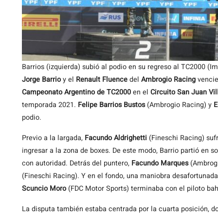
Barrios (izquierda) subió al podio en su regreso al TC2000 (
Jorge Barrio
y el
Renault Fluence
del
Ambrogio Racing
vencie
Campeonato Argentino de TC2000
en el
Circuito San Juan
Vi
temporada 2021.
Felipe Barrios Bustos
(Ambrogio Racing) y
E
podio.
Previo a la largada,
Facundo Aldrighetti
(Fineschi Racing) suf
ingresar a la zona de boxes. De este modo, Barrio partió en so
con autoridad. Detrás del puntero,
Facundo Marques
(Ambrogi
(Fineschi Racing). Y en el fondo, una maniobra desafortunada
Scuncio Moro
(FDC Motor Sports) terminaba con el piloto ba
La disputa también estaba centrada por la cuarta posición, 