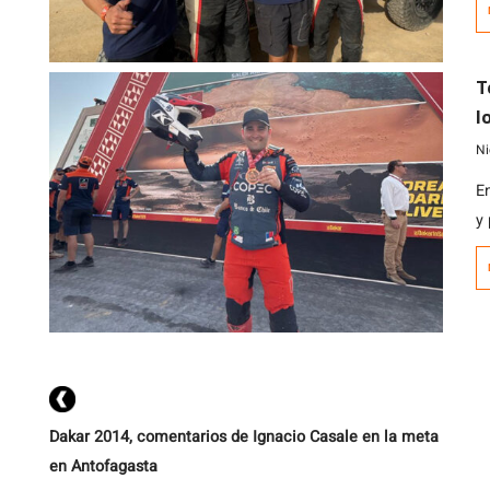
de
T
l
g
Ni
E
y
e
Dakar 2014, comentarios de Ignacio Casale en la meta
en Antofagasta