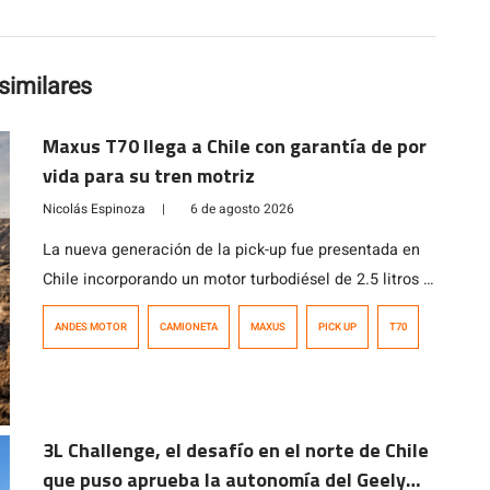
similares
Maxus T70 llega a Chile con garantía de por
vida para su tren motriz
Nicolás Espinoza
|
6 de agosto 2026
La nueva generación de la pick-up fue presentada en
Chile incorporando un motor turbodiésel de 2.5 litros y
221 HP, capacidad de carga superior a una tonelada y
ANDES MOTOR
CAMIONETA
MAXUS
PICK UP
T70
garantía de por vida para el tren motriz.
3L Challenge, el desafío en el norte de Chile
que puso aprueba la autonomía del Geely