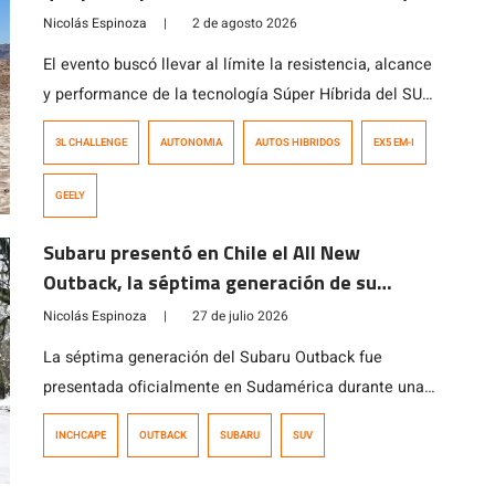
EX5 EM-i
Nicolás Espinoza
|
2 de agosto 2026
El evento buscó llevar al límite la resistencia, alcance
y performance de la tecnología Súper Híbrida del SUV
que, en pocos meses, ha cautivado al consumidor
3L CHALLENGE
AUTONOMIA
AUTOS HIBRIDOS
EX5 EM-I
local.
GEELY
Subaru presentó en Chile el All New
Outback, la séptima generación de su
modelo ícono
Nicolás Espinoza
|
27 de julio 2026
La séptima generación del Subaru Outback fue
presentada oficialmente en Sudamérica durante una
actividad realizada en Chile, que reunió a
INCHCAPE
OUTBACK
SUBARU
SUV
representantes de la marca de Argentina, Perú,
Colombia y Chile, además de ejecutivos de Subaru