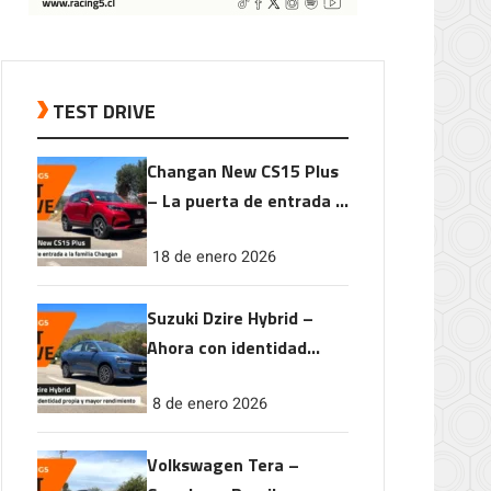
TEST DRIVE
Changan New CS15 Plus
– La puerta de entrada a
la familia Changan
18 de enero 2026
Suzuki Dzire Hybrid –
Ahora con identidad
propia y mayor
8 de enero 2026
rendimiento
Volkswagen Tera –