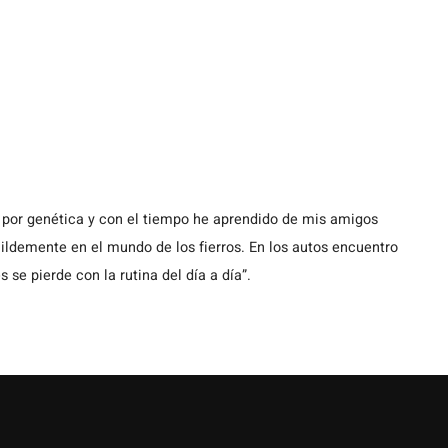
Corporation. El modelo ya está disponible en el
mercado chileno en dos versiones, con precios que
parten en los $35.990.000.
 por genética y con el tiempo he aprendido de mis amigos
demente en el mundo de los fierros. En los autos encuentro
s se pierde con la rutina del día a día”.