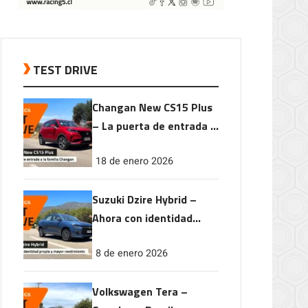
TEST DRIVE
Changan New CS15 Plus
– La puerta de entrada a
la familia Changan
18 de enero 2026
Suzuki Dzire Hybrid –
Ahora con identidad
propia y mayor
8 de enero 2026
rendimiento
Volkswagen Tera –