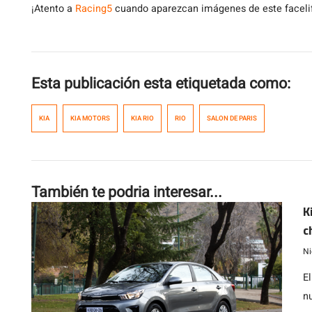
¡Atento a
Racing5
cuando aparezcan imágenes de este facelift
Esta publicación esta etiquetada como:
KIA
KIA MOTORS
KIA RIO
RIO
SALON DE PARIS
También te podria interesar...
K
c
a
Ni
E
n