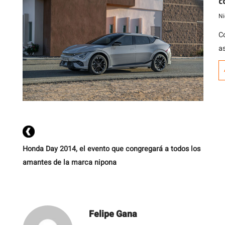
c
Ni
C
a
E
la
Honda Day 2014, el evento que congregará a todos los
amantes de la marca nipona
Felipe Gana