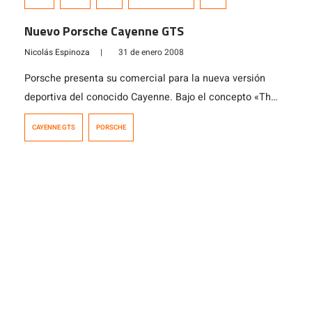
C63 AMG, también motor V8 con 457 Cv y tracción
trasera. Si viera a estos dos «niños» mientras «juegan»
Nuevo Porsche Cayenne GTS
con estas dos maquinas no […]
Nicolás Espinoza
|
31 de enero 2008
Porsche presenta su comercial para la nueva versión
deportiva del conocido Cayenne. Bajo el concepto «The
Bloodlines are Unmistakable«, algo asícomo «los lazos
CAYENNE GTS
PORSCHE
de sangre son inconfundibles« muestra como ruge el
motor V8 atmosférico de esta nueva bestia. Un video
para ver con los parlantes a full.