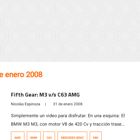
e enero 2008
Fifth Gear: M3 v/s C63 AMG
Nicolás Espinoza
|
31 de enero 2008
Simplemente un video para disfrutar. En una esquina: El
BMW M3 M3, con motor V8 de 420 Cv y tracción trasera
con diferencial M. En la otra esquina: El Mercedes Benz
AMG
BMW
C63
MERCEDES BENZ
MW