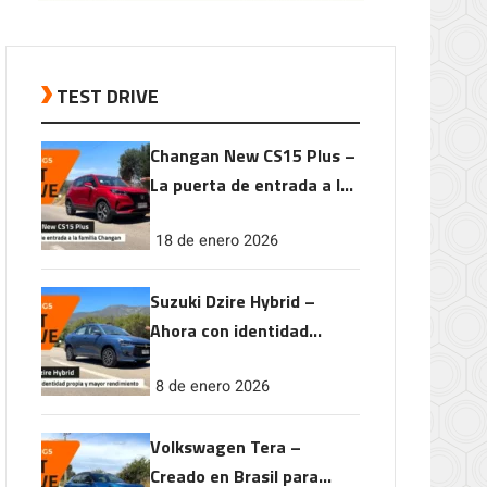
TEST DRIVE
Changan New CS15 Plus –
La puerta de entrada a la
familia Changan
18 de enero 2026
Suzuki Dzire Hybrid –
Ahora con identidad
propia y mayor
8 de enero 2026
rendimiento
Volkswagen Tera –
Creado en Brasil para