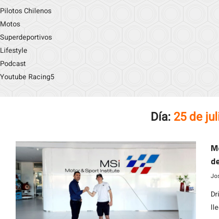
Pilotos Chilenos
Motos
Superdeportivos
Lifestyle
Podcast
Youtube Racing5
Día:
25 de ju
Me
de
Jo
Dr
ll