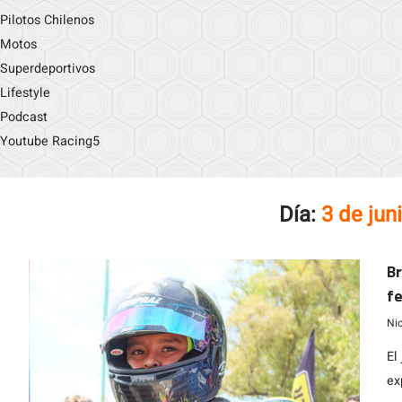
Pilotos Chilenos
Motos
Superdeportivos
Lifestyle
Podcast
Youtube Racing5
Día:
3 de jun
Br
fe
A
Ni
El
ex